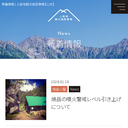
新着情報 | 上高地観光施設事業【公式】
News
新着情報
2026.01.26
焼岳小屋
News
焼岳の噴火警戒レベル引き上げ
について