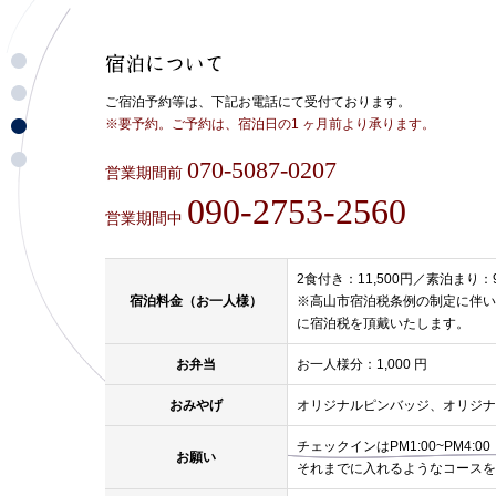
ト
ッ
新
ご宿泊予約等は、下記お電話にて受付ております。
プ
着
宿
※要予約。ご予約は、宿泊日の1 ヶ月前より承ります。
情
泊
報
施
に
070-5087-0207
設
営業期間前
つ
に
い
090-2753-2560
つ
営業期間中
て
い
て
2食付き：11,500円／素泊まり：9
宿泊料金（お一人様）
※高山市宿泊税条例の制定に伴い
に宿泊税を頂戴いたします。
お弁当
お一人様分：1,000 円
おみやげ
オリジナルピンバッジ、オリジナ
チェックインはPM1:00~PM4:0
お願い
それまでに入れるようなコースを