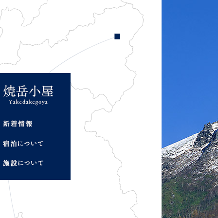
新
着
情
宿
報
泊
に
施
つ
設
い
に
て
つ
い
て