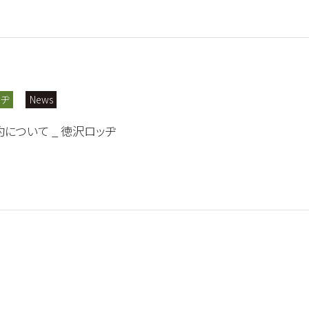
ッヂ
News
について _ 徳沢ロッヂ